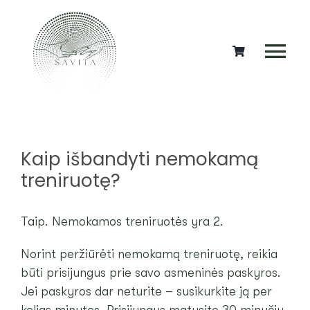
Skip
to
content
Tog
Nav
SPORTAS
DOVANOS
Kaip išbandyti nemokamą
treniruotę?
MEDITACIJOS
Taip. Nemokamos treniruotės yra 2.
KITOS PASLAUGOS
Norint peržiūrėti nemokamą treniruotę, reikia
NEMOKAMA 30 MINUČIŲ TRENIRUOTĖ
būti prisijungus prie savo asmeninės paskyros.
Jei paskyros dar neturite – susikurkite ją per
NEMOKAMA VALANDINĖ TRENIRUOTĖ