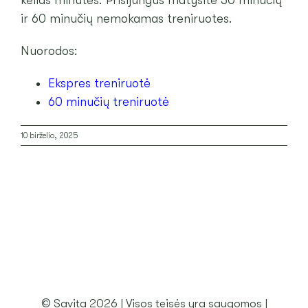
kelias minutes. Prisijungus matysite 30 minučių
ir 60 minučių nemokamas treniruotes.
ATSILIEPIMAI
Nuorodos:
PASKYRA
Ekspres treniruotė
60 minučių treniruotė
KREPŠELIS
10 birželio, 2025
© Savita 2026 | Visos teisės yra saugomos |