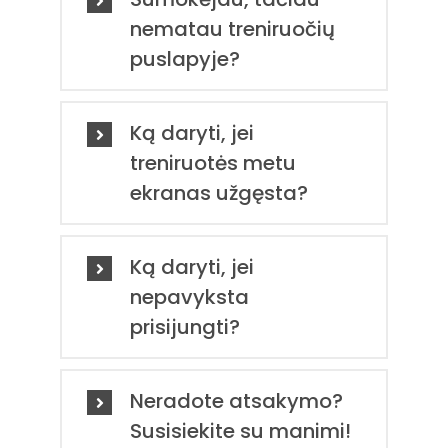
nematau treniruočių
ATSILIEPIMAI
puslapyje?
PASKYRA
Ką daryti, jei
KREPŠELIS
treniruotės metu
ekranas užgęsta?
Ką daryti, jei
nepavyksta
prisijungti?
Neradote atsakymo?
Susisiekite su manimi!