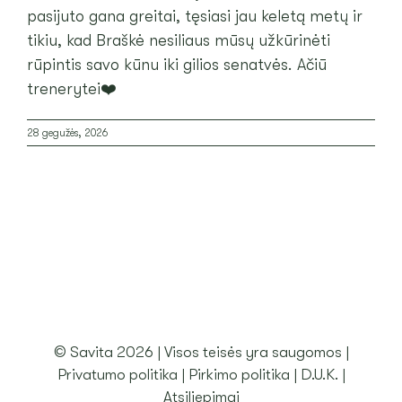
pasijuto gana greitai, tęsiasi jau keletą metų ir
ATSILIEPIMAI
tikiu, kad Braškė nesiliaus mūsų užkūrinėti
rūpintis savo kūnu iki gilios senatvės. Ačiū
PASKYRA
trenerytei❤️
28 gegužės, 2026
KREPŠELIS
© Savita 2026 | Visos teisės yra saugomos |
Privatumo politika
|
Pirkimo politika
|
D.U.K.
|
Atsiliepimai