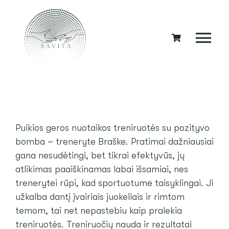
Skip
to
content
Tog
Nav
SPORTAS
DOVANOS
Puikios geros nuotaikos treniruotės su pozityvo
MEDITACIJOS
bomba – treneryte Braške. Pratimai dažniausiai
gana nesudėtingi, bet tikrai efektyvūs, jų
KITOS PASLAUGOS
atlikimas paaiškinamas labai išsamiai, nes
trenerytei rūpi, kad sportuotume taisyklingai. Ji
NEMOKAMA 30 MINUČIŲ TRENIRUOTĖ
užkalba dantį įvairiais juokeliais ir rimtom
temom, tai net nepastebiu kaip pralekia
NEMOKAMA VALANDINĖ TRENIRUOTĖ
treniruotės. Treniruočių nauda ir rezultatai