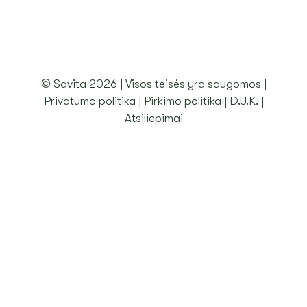
ATSILIEPIMAI
PASKYRA
© Savita 2026 | Visos teisės yra saugomos |
Privatumo politika
|
Pirkimo politika
|
D.U.K.
|
KREPŠELIS
Atsiliepimai