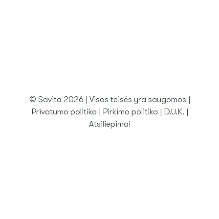
ATSILIEPIMAI
PASKYRA
KREPŠELIS
© Savita 2026 | Visos teisės yra saugomos |
Privatumo politika
|
Pirkimo politika
|
D.U.K.
|
Atsiliepimai