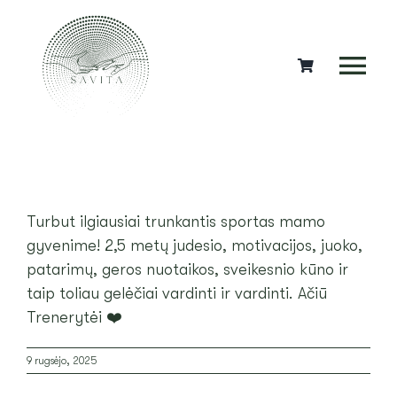
Skip
to
content
Tog
Nav
SPORTAS
DOVANOS
Turbut ilgiausiai trunkantis sportas mamo
MEDITACIJOS
gyvenime! 2,5 metų judesio, motivacijos, juoko,
patarimų, geros nuotaikos, sveikesnio kūno ir
KITOS PASLAUGOS
taip toliau gelėčiai vardinti ir vardinti. Ačiū
Trenerytėi ❤️
NEMOKAMA 30 MINUČIŲ TRENIRUOTĖ
9 rugsėjo, 2025
NEMOKAMA VALANDINĖ TRENIRUOTĖ