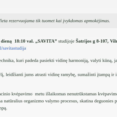
 Vieta rezervuojama tik tuomet kai įvykdomas apmokėjimas.
ieną 18:10 val.
„SAVITA”
studijoje
Šatrijos g 8-107, Vil
/savitastudija
hnika, kuri padeda pasiekti vidinę harmoniją, valyti kūną, j
gylį, leidžianti jums atrasti vidinę ramybę, sumažinti įtampą ir 
acinio kvėpavimo metu išlaikomas nenutrūkstamas kvėpavimo 
 natūralius organizmo valymo procesus, skatina deguonies pa
ampą.