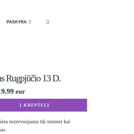
PASKYRA
s Rugpjūčio 13 D.
19.99
Į KREPŠELĮ
Vieta rezervuojama tik tuomet kai
as.