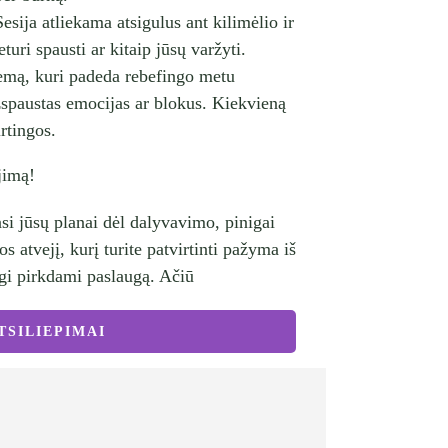
esija atliekama atsigulus ant kilimėlio ir
eturi spausti ar kitaip jūsų varžyti.
 temą, kuri padeda rebefingo metu
žspaustas emocijas ar blokus. Kiekvieną
rtingos.
jimą!
asi jūsų planai dėl dalyvavimo, pinigai
s atvejį, kurį turite patvirtinti pažyma iš
ngi pirkdami paslaugą. Ačiū
TSILIEPIMAI