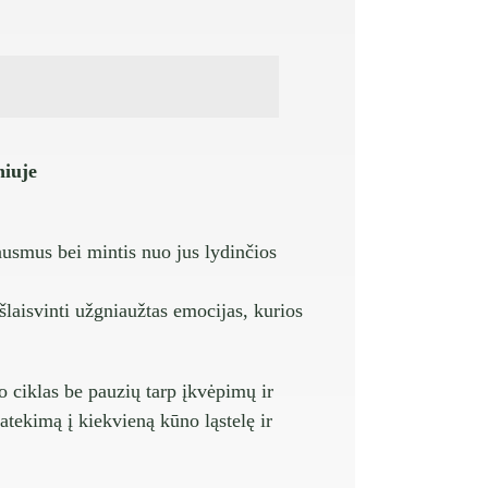
niuje
ausmus bei mintis nuo jus lydinčios
išlaisvinti užgniaužtas emocijas, kurios
ciklas be pauzių tarp įkvėpimų ir
tekimą į kiekvieną kūno ląstelę ir