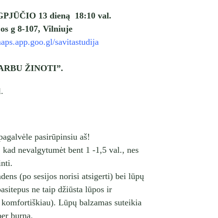
UGPJŪČIO 13 dieną 18:10 val.
os g 8-107, Vilniuje
maps.app.goo.gl/savitastudija
SVARBU ŽINOTI”.
.
pagalvėle pasirūpinsiu aš!
ų, kad nevalgytumėt bent 1 -1,5 val., nes
nti.
ens (po sesijos norisi atsigerti) bei lūpų
asitepus ne taip džiūsta lūpos ir
 komfortiškiau). Lūpų balzamas suteikia
er burną.