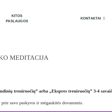
KITOS
KONTAKTAI
PASLAUGOS
O MEDITACIJA
ndinių treniruočių” arba „Ekspres treniruočių” 3-4 savaič
ite prie savo paskyros ir mėgaukitės dovanomis.