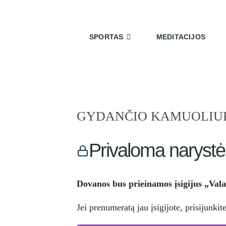
Skip
to
content
SPORTAS
MEDITACIJOS
GYDANČIO KAMUOLIUK
Privaloma narystė
Dovanos bus prieinamos įsigijus „Vala
Jei prenumeratą jau įsigijote, prisijunk