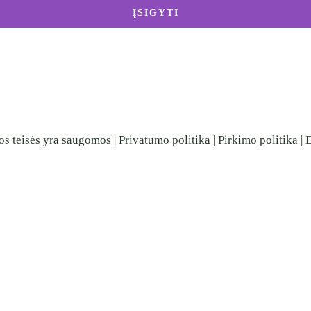
ĮSIGYTI
os teisės yra saugomos |
Privatumo politika
|
Pirkimo politika
|
D