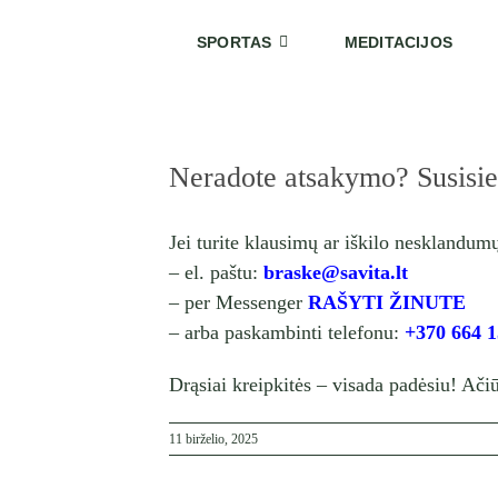
Skip
to
SPORTAS
MEDITACIJOS
content
Neradote atsakymo? Susisie
Jei turite klausimų ar iškilo nesklandumų,
– el. paštu:
braske@savita.lt
– per Messenger
RAŠYTI ŽINUTE
– arba paskambinti telefonu:
+370 664 
Drąsiai kreipkitės – visada padėsiu! Ačiū
11 birželio, 2025