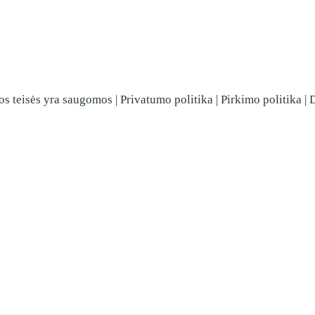
os teisės yra saugomos |
Privatumo politika
|
Pirkimo politika
|
D