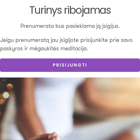
Skip
Turinys ribojamas
to
content
Prenumerata bus pasiekiama ją įsigijus.
Jeigu prenumeratą jau įsigijote prisijunkite prie savo
paskyros ir mėgaukitės meditacija.
PRISIJUNGTI