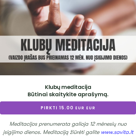
Klubų meditacija
Būtinai skaitykite aprašymą.
PIRKTI
15.00
Meditacijos prenumerata galioja 12 mėnesių nuo
įsigijimo dienos. Meditaciją žiūrėti galite
www.savita.lt