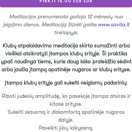
PIRKTI
15.00
Meditacijos prenumerata galioja 12 mėnesių nuo
įsigijimo dienos. Meditaciją žiūrėti galite
www.savita.lt
tinklapyje.
Klubų atpalaidavimo meditacija skirta sumažinti arba
visiškai atsikratyti įtampos klubų srityje. Ši praktika
ypač naudinga tiems, kurie daug laiko praleidžia sėdint
arba jaučia įtampą apatinėje nugaros ar klubų srityse.
Įtampa klubų srityje gali sukelti neigiamų padarinių:
Riboti judesių amplitudę, ko pasekoje įtampa atsiras ir
kitose srityse.
Sukelti skausmą ir diskomfortą apatinėje nugaros
dalyje.
Paveikti jūsų laikyseną.