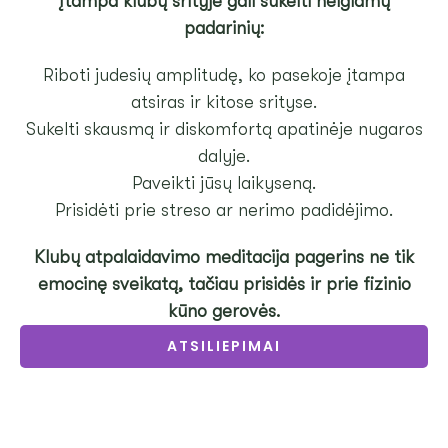
Įtampa klubų srityje gali sukelti neigiamų
padarinių:
Riboti judesių amplitudę, ko pasekoje įtampa
atsiras ir kitose srityse.
Sukelti skausmą ir diskomfortą apatinėje nugaros
dalyje.
Paveikti jūsų laikyseną.
Prisidėti prie streso ar nerimo padidėjimo.
Klubų atpalaidavimo meditacija pagerins ne tik
emocinę sveikatą, tačiau prisidės ir prie fizinio
kūno gerovės.
ATSILIEPIMAI