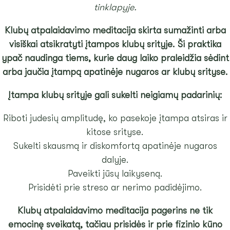
tinklapyje.
Klubų atpalaidavimo meditacija skirta sumažinti arba
visiškai atsikratyti įtampos klubų srityje. Ši praktika
ypač naudinga tiems, kurie daug laiko praleidžia sėdint
arba jaučia įtampą apatinėje nugaros ar klubų srityse.
Įtampa klubų srityje gali sukelti neigiamų padarinių:
Riboti judesių amplitudę, ko pasekoje įtampa atsiras ir
kitose srityse.
Sukelti skausmą ir diskomfortą apatinėje nugaros
dalyje.
Paveikti jūsų laikyseną.
Prisidėti prie streso ar nerimo padidėjimo.
Klubų atpalaidavimo meditacija pagerins ne tik
emocinę sveikatą, tačiau prisidės ir prie fizinio kūno