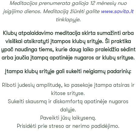
Meditacijos prenumerata galioja 12 mėnesių nuo
įsigijimo dienos. Meditaciją žiūrėti galite
www.savita.lt
tinklapyje.
Klubų atpalaidavimo meditacija skirta sumažinti arba
visiškai atsikratyti įtampos klubų srityje. Ši praktika
ypač naudinga tiems, kurie daug laiko praleidžia sėdint
arba jaučia įtampą apatinėje nugaros ar klubų srityse.
Įtampa klubų srityje gali sukelti neigiamų padarinių:
Riboti judesių amplitudę, ko pasekoje įtampa atsiras ir
kitose srityse.
Sukelti skausmą ir diskomfortą apatinėje nugaros
dalyje.
Paveikti jūsų laikyseną.
Prisidėti prie streso ar nerimo padidėjimo.